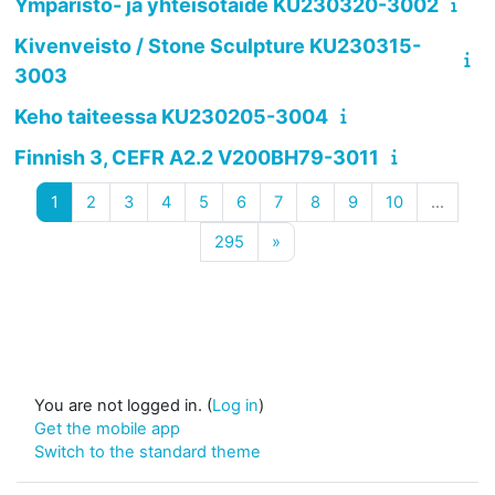
Ympäristö- ja yhteisötaide KU230320-3002
Kivenveisto / Stone Sculpture KU230315-
3003
Keho taiteessa KU230205-3004
Finnish 3, CEFR A2.2 V200BH79-3011
Page 1
Page 2
Page 3
Page 4
Page 5
Page 6
Page 7
Page 8
Page 9
Page 10
1
2
3
4
5
6
7
8
9
10
…
Page 295
Next page
295
»
You are not logged in. (
Log in
)
Get the mobile app
Switch to the standard theme