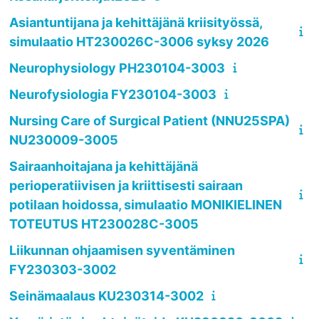
Asiantuntijana ja kehittäjänä kriisityössä,
simulaatio HT230026C-3006 syksy 2026
Neurophysiology PH230104-3003
Neurofysiologia FY230104-3003
Nursing Care of Surgical Patient (NNU25SPA)
NU230009-3005
Sairaanhoitajana ja kehittäjänä
perioperatiivisen ja kriittisesti sairaan
potilaan hoidossa, simulaatio MONIKIELINEN
TOTEUTUS HT230028C-3005
Liikunnan ohjaamisen syventäminen
FY230303-3002
Seinämaalaus KU230314-3002