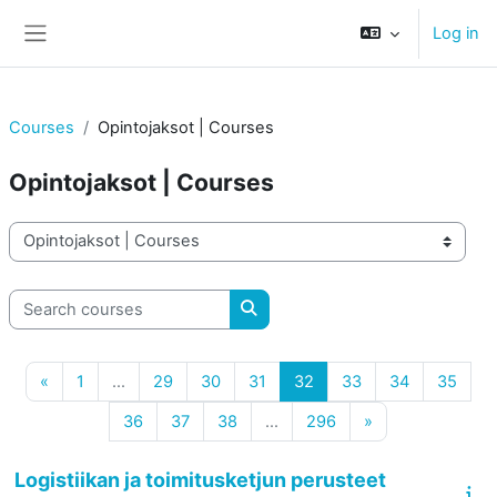
Skip to main content
Log in
Side panel
Courses
Opintojaksot | Courses
Opintojaksot | Courses
Course categories
Search courses
Search courses
Previous page
Page 1
Page 29
Page 30
Page 31
Page 32
Page 33
Page 34
Page
«
1
…
29
30
31
32
33
34
35
Page 36
Page 37
Page 38
Page 296
Next page
36
37
38
…
296
»
Logistiikan ja toimitusketjun perusteet