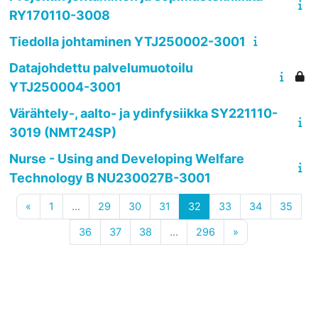
RY170110-3008
Tiedolla johtaminen YTJ250002-3001
Datajohdettu palvelumuotoilu
YTJ250004-3001
Värähtely-, aalto- ja ydinfysiikka SY221110-
3019 (NMT24SP)
Nurse - Using and Developing Welfare
Technology B NU230027B-3001
Previous page
Page 1
Page 29
Page 30
Page 31
Page 32
Page 33
Page 34
Page
«
1
…
29
30
31
32
33
34
35
Page 36
Page 37
Page 38
Page 296
Next page
36
37
38
…
296
»