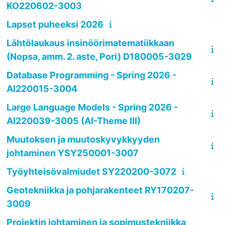
KO220602-3003
Lapset puheeksi 2026
Lähtölaukaus insinöörimatematiikkaan
(Nopsa, amm. 2. aste, Pori) D180005-3029
Database Programming - Spring 2026 -
AI220015-3004
Large Language Models - Spring 2026 -
AI220039-3005 (AI-Theme III)
Muutoksen ja muutoskyvykkyyden
johtaminen YSY250001-3007
Työyhteisövalmiudet SY220200-3072
Geotekniikka ja pohjarakenteet RY170207-
3009
Projektin johtaminen ja sopimustekniikka