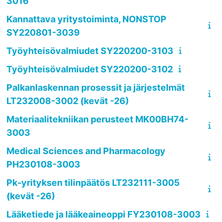
3016
Kannattava yritystoiminta, NONSTOP
SY220801-3039
Työyhteisövalmiudet SY220200-3103
Työyhteisövalmiudet SY220200-3102
Palkanlaskennan prosessit ja järjestelmät
LT232008-3002 (kevät -26)
Materiaalitekniikan perusteet MK00BH74-
3003
Medical Sciences and Pharmacology
PH230108-3003
Pk-yrityksen tilinpäätös LT232111-3005
(kevät -26)
Lääketiede ja lääkeaineoppi FY230108-3003