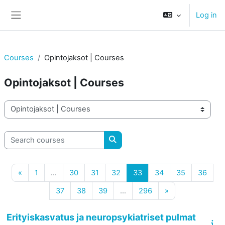
Skip to main content
Log in
Side panel
Courses
Opintojaksot | Courses
Opintojaksot | Courses
Course categories
Search courses
Search courses
Previous page
Page 1
Page 30
Page 31
Page 32
Page 33
Page 34
Page 35
Page
«
1
…
30
31
32
33
34
35
36
Page 37
Page 38
Page 39
Page 296
Next page
37
38
39
…
296
»
Erityiskasvatus ja neuropsykiatriset pulmat