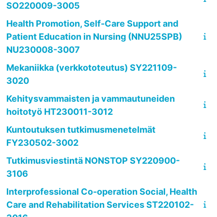
SO220009-3005
Health Promotion, Self-Care Support and
Patient Education in Nursing (NNU25SPB)
NU230008-3007
Mekaniikka (verkkototeutus) SY221109-
3020
Kehitysvammaisten ja vammautuneiden
hoitotyö HT230011-3012
Kuntoutuksen tutkimusmenetelmät
FY230502-3002
Tutkimusviestintä NONSTOP SY220900-
3106
Interprofessional Co-operation Social, Health
Care and Rehabilitation Services ST220102-