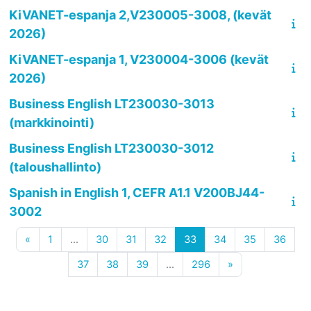
KiVANET-espanja 2,V230005-3008, (kevät
2026)
KiVANET-espanja 1, V230004-3006 (kevät
2026)
Business English LT230030-3013
(markkinointi)
Business English LT230030-3012
(taloushallinto)
Spanish in English 1, CEFR A1.1 V200BJ44-
3002
Previous page
Page 1
Page 30
Page 31
Page 32
Page 33
Page 34
Page 35
Page
«
1
…
30
31
32
33
34
35
36
Page 37
Page 38
Page 39
Page 296
Next page
37
38
39
…
296
»