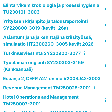
Elintarvikemikrobiologia ja prosessihygienia
TU230101-3003
Yrityksen kirjanpito ja talousraportointi
SY220800-3019 (kevät -26a)
Asiantuntijana ja kehittäjänä kriisityössä,
simulaatio HT230026C-3005 kevät 2026
Tutkimusviestintä SY220900-3077
Työelämän englanti SY220303-3159
(Kankaanpää)
Espanja 2, CEFR A2.1 online V200BJ42-3003
Revenue Management TM250025-3001
Hotel Operations and Management
TM250007-3001