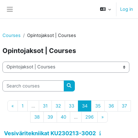
Skip to main content
Log in
Side panel
Courses
Opintojaksot | Courses
Opintojaksot | Courses
Course categories
Search courses
Search courses
Previous page
Page 1
Page 31
Page 32
Page 33
Page 34
Page 35
Page 36
Page
«
1
…
31
32
33
34
35
36
37
Page 38
Page 39
Page 40
Page 296
Next page
38
39
40
…
296
»
Vesiväritekniikat KU230213-3002