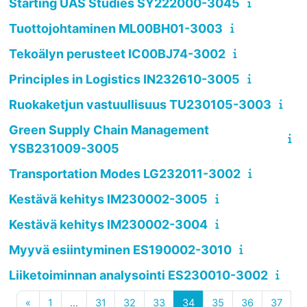
Starting UAS Studies SY222000-3045
Tuottojohtaminen ML00BH01-3003
Tekoälyn perusteet IC00BJ74-3002
Principles in Logistics IN232610-3005
Ruokaketjun vastuullisuus TU230105-3003
Green Supply Chain Management
YSB231009-3005
Transportation Modes LG232011-3002
Kestävä kehitys IM230002-3005
Kestävä kehitys IM230002-3004
Myyvä esiintyminen ES190002-3010
Liiketoiminnan analysointi ES230010-3002
Previous page
Page 1
Page 31
Page 32
Page 33
Page 34
Page 35
Page 36
Page
«
1
…
31
32
33
34
35
36
37