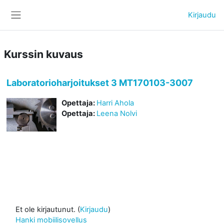
Siirry pääsisältöön
Kirjaudu
Sivupaneeli
Kurssin kuvaus
Laboratorioharjoitukset 3 MT170103-3007
Opettaja:
Harri Ahola
Opettaja:
Leena Nolvi
Et ole kirjautunut. (
Kirjaudu
)
Hanki mobiilisovellus