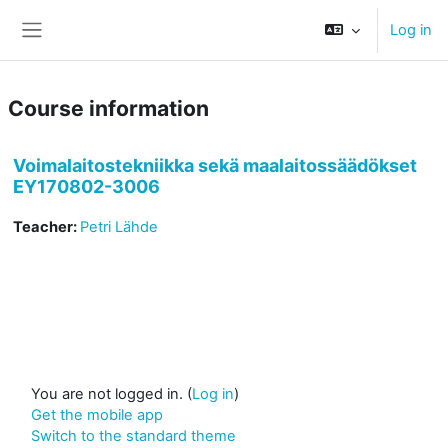
Skip to main content
Log in
Side panel
Course information
Voimalaitostekniikka sekä maalaitossäädökset
EY170802-3006
Teacher:
Petri Lähde
You are not logged in. (
Log in
)
Get the mobile app
Switch to the standard theme