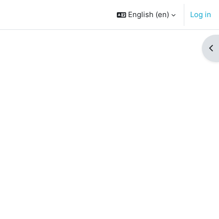
English ‎(en)‎
Log in
Op