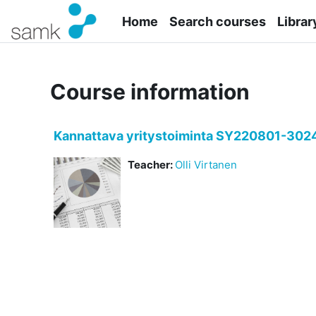
Skip to main content
Home
Search courses
Librar
Course information
Kannattava yritystoiminta SY220801-302
Teacher:
Olli Virtanen